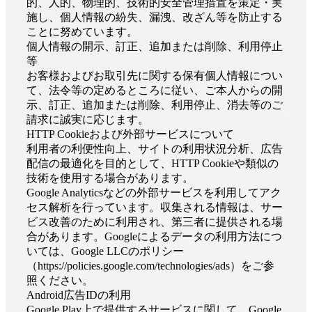
的、人的、物理的、技術的安全管理措置を策定・実
施し、個人情報の紛失、漏洩、改ざん等を防止する
ことに努めています。
個人情報の開示、訂正、追加または削除、利用停止
等
お客様およびお取引先に関する保有個人情報につい
て、法令等の定めるところに従い、ご本人からの開
示、訂正、追加または削除、利用停止、消去等のご
請求に誠実に応じます。
HTTP Cookieおよび外部サービスについて
利用者の利便性向上、サイトの利用状況分析、広告
配信の最適化を目的として、HTTP Cookieや類似の
技術を使用する場合があります。
Google Analyticsなどの外部サービスを利用してアク
セス解析を行っています。収集される情報は、サー
ビス改善のために利用され、第三者に提供される場
合があります。Googleによるデータの利用方法につ
いては、Google LLCのポリシー
（https://policies.google.com/technologies/ads）をご参
照ください。
Android広告IDの利用
Google Play上で提供するサービスに関して、Google