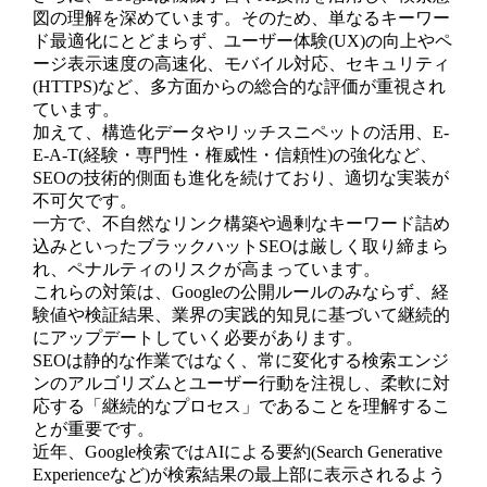
図の理解を深めています。そのため、単なるキーワー
ド最適化にとどまらず、ユーザー体験(UX)の向上やペ
ージ表示速度の高速化、モバイル対応、セキュリティ
(HTTPS)など、多方面からの総合的な評価が重視され
ています。
加えて、構造化データやリッチスニペットの活用、E-
E-A-T(経験・専門性・権威性・信頼性)の強化など、
SEOの技術的側面も進化を続けており、適切な実装が
不可欠です。
一方で、不自然なリンク構築や過剰なキーワード詰め
込みといったブラックハットSEOは厳しく取り締まら
れ、ペナルティのリスクが高まっています。
これらの対策は、Googleの公開ルールのみならず、経
験値や検証結果、業界の実践的知見に基づいて継続的
にアップデートしていく必要があります。
SEOは静的な作業ではなく、常に変化する検索エンジ
ンのアルゴリズムとユーザー行動を注視し、柔軟に対
応する「継続的なプロセス」であることを理解するこ
とが重要です。
近年、Google検索ではAIによる要約(Search Generative
Experienceなど)が検索結果の最上部に表示されるよう