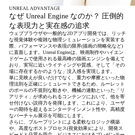
UNREAL ADVANTAGE
なぜ Unreal Engine なのか？ 圧倒的
な表現力と実在感の追求
ウェブブラウザや一般的な2Dアプリ開発では、リッチ
な視覚体験や複雑な物理シミュレーションを実装する
際、パフォーマンスや表現の限界(描画の簡略化など)
に直面します。Unreal Engineは、映画制作やハイエン
ドゲームで使用される最高峰の描画エンジンを備えて
おり、実写に近いライティングや質感、そして「その
場に存在するかのような」没入感を実現します。
単に見映えが良いだけでなく、重力や摩擦といった物
理法則を正確にシミュレートできるため、ルーレット
のボールの不規則な動きや、機械の連動といった「リ
アリティ」が求められるコンテンツにおいて、他を寄
せ付けない説得力を発揮します。これにより、ユーザ
ーの期待を超えるエンターテインメント性や、高精度
なバーチャル展示を可能にします。
さらに、ブループリントによる柔軟なロジック構築
や、高度なポストプロセス(視覚効果)により、開発ス
ピードと品質を両立。ビジネスにおけるプレゼンテー