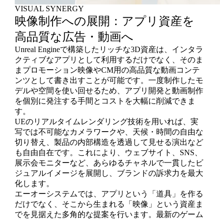
VISUAL SYNERGY
映像制作への展開：アプリ資産を
高品質な広告・動画へ
Unreal Engineで構築したリッチな3D資産は、インタラ
クティブなアプリとして利用するだけでなく、そのま
まプロモーション映像やCM用の高品質な動画コンテ
ンツとして書き出すことが可能です。一度制作したモ
デルや空間を使い回せるため、アプリ開発と動画制作
を個別に発注する手間とコストを大幅に削減できま
す。
UEのリアルタイムレンダリング技術を用いれば、実
写では不可能なカメラワークや、天候・時間の自由な
切り替え、製品の内部構造を透過して見せる演出など
も自由自在です。これにより、ウェブサイト、SNS、
展示会モニターなど、あらゆるチャネルで一貫したビ
ジュアルイメージを展開し、ブランドの訴求力を最大
化します。
エーオーシステムでは、アプリという「道具」を作る
だけでなく、そこから生まれる「映像」という資産ま
でを見据えた多角的な提案を行います。最新のゲーム