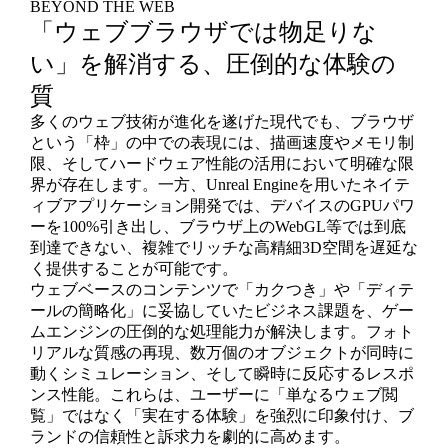
BEYOND THE WEB
「ウェブブラウザでは物足りな
い」を解消する、圧倒的な体験の
質
多くのウェブ技術が進化を遂げた現代でも、ブラウザ
という「枠」の中での表現には、描画速度やメモリ制
限、そしてハードウェア性能の活用において明確な限
界が存在します。一方、Unreal Engineを用いたネイテ
ィブアプリケーション開発では、デバイスのGPUパワ
ーを100%引き出し、ブラウザ上のWebGL等では到底
到達できない、複雑でリッチな高精細3D空間を遅延な
く提供することが可能です。
ウェブベースのコンテンツで「カクつき」や「ディテ
ールの簡略化」に妥協していたビジネス課題を、ゲー
ムエンジンの圧倒的な処理能力が解決します。フォト
リアルな質感の再現、数万個のオブジェクトが同時に
動くシミュレーション、そして瞬時に反応するレスポ
ンス性能。これらは、ユーザーに「単なるウェブ閲
覧」ではなく「実在する体験」を強烈に印象付け、ブ
ランドの信頼性と訴求力を劇的に高めます。